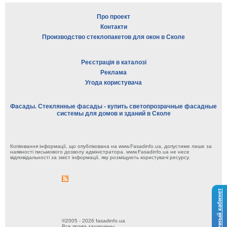
Про проект
Контакти
Производство стеклопакетов для окон в Сколе
Реєстрація в каталозі
Реклама
Угода користувача
Фасады. Стеклянные фасады - купить светопрозрачные фасадные
системы для домов и зданий в Сколе
Копіювання інформації, що опублікована на www.Fasadinfo.ua, допустиме лише за
наявності письмового дозволу адміністратора. www.Fasadinfo.ua не несе
відповідальності за зміст інформації, яку розміщують користувачі ресурсу.
Личный кабинет
©2005 - 2026 fasadinfo.ua
Все права защищены