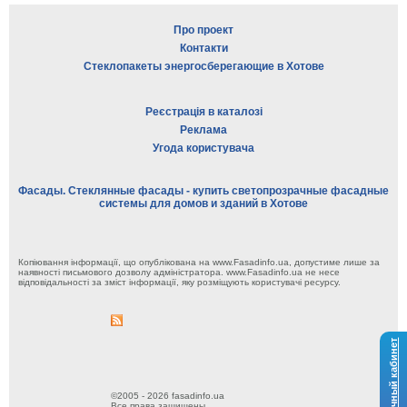
Про проект
Контакти
Стеклопакеты энергосберегающие в Хотове
Реєстрація в каталозі
Реклама
Угода користувача
Фасады. Стеклянные фасады - купить светопрозрачные фасадные
системы для домов и зданий в Хотове
Копіювання інформації, що опублікована на www.Fasadinfo.ua, допустиме лише за
наявності письмового дозволу адміністратора. www.Fasadinfo.ua не несе
відповідальності за зміст інформації, яку розміщують користувачі ресурсу.
Личный кабинет
©2005 - 2026 fasadinfo.ua
Все права защищены