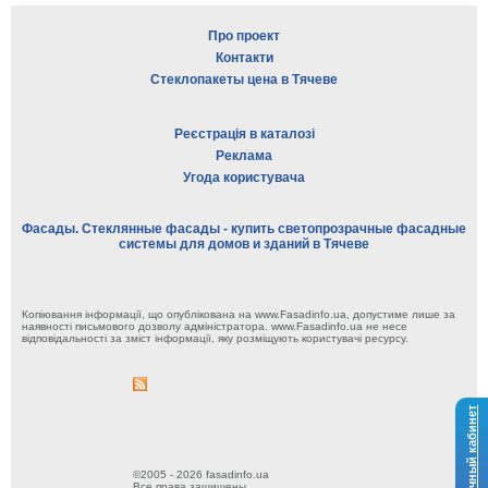
Про проект
Контакти
Стеклопакеты цена в Тячеве
Реєстрація в каталозі
Реклама
Угода користувача
Фасады. Стеклянные фасады - купить светопрозрачные фасадные
системы для домов и зданий в Тячеве
Копіювання інформації, що опублікована на www.Fasadinfo.ua, допустиме лише за
наявності письмового дозволу адміністратора. www.Fasadinfo.ua не несе
відповідальності за зміст інформації, яку розміщують користувачі ресурсу.
Личный кабинет
©2005 - 2026 fasadinfo.ua
Все права защищены