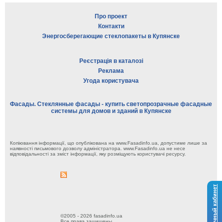
Про проект
Контакти
Энергосберегающие стеклопакеты в Купянске
Реєстрація в каталозі
Реклама
Угода користувача
Фасады. Стеклянные фасады - купить светопрозрачные фасадные
системы для домов и зданий в Купянске
Копіювання інформації, що опублікована на www.Fasadinfo.ua, допустиме лише за
наявності письмового дозволу адміністратора. www.Fasadinfo.ua не несе
відповідальності за зміст інформації, яку розміщують користувачі ресурсу.
Личный кабинет
©2005 - 2026 fasadinfo.ua
Все права защищены