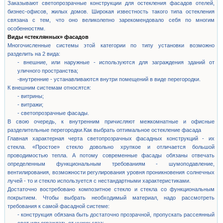
Заказывают светопрозрачные конструкции для остекления фасадов отелей,
бизнес-офисов, жилых домов. Широкая известность такого типа остекления
связана с тем, что оно великолепно зарекомендовало себя по многим
особенностям.
Виды «стеклянных» фасадов
Многочисленные системы этой категории по типу установки возможно
разделить на 2 вида:
- внешние, или наружные - используются для заграждения зданий от
уличного пространства;
-внутренние - устанавливаются внутри помещений в виде перегородки.
К внешним системам относятся:
- витрины;
- витражи;
- светопрозрачные фасады.
В свою очередь, к внутренним причисляют межкомнатные и офисные
разделительные перегородки.Как выбрать оптимальное остекление фасада
Главная характерная черта светопрозрачных фасадных конструкций - их
стекла. «Простое» стекло довольно хрупкое и отличается большой
проводимостью тепла. А потому современные фасады обязаны отвечать
определенным функциональным требованиям - шумоподавление,
вентилирования, возможности регулирования уровня проникновения солнечных
лучей - то и стекло используется с нестандартными характеристиками.
Достаточно востребовано композитное стекло и стекла со функциональным
покрытием. Чтобы выбрать необходимый материал, надо рассмотреть
требования к самой фасадной системе:
- конструкция обязана быть достаточно прозрачной, пропускать рассеянный