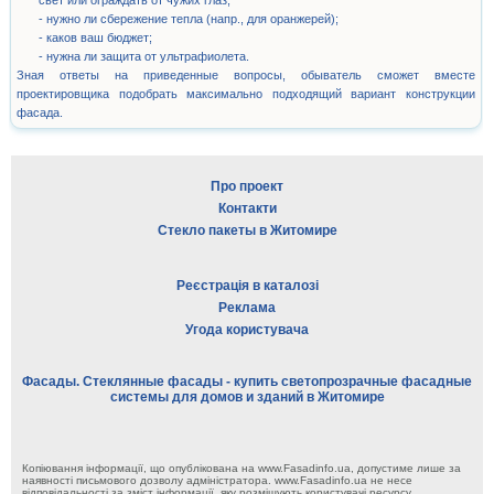
свет или ограждать от чужих глаз;
- нужно ли сбережение тепла (напр., для оранжерей);
- каков ваш бюджет;
- нужна ли защита от ультрафиолета.
Зная ответы на приведенные вопросы, обыватель сможет вместе
проектировщика подобрать максимально подходящий вариант конструкции
фасада.
Про проект
Контакти
Стекло пакеты в Житомире
Реєстрація в каталозі
Реклама
Угода користувача
Фасады. Стеклянные фасады - купить светопрозрачные фасадные
системы для домов и зданий в Житомире
Копіювання інформації, що опублікована на www.Fasadinfo.ua, допустиме лише за
наявності письмового дозволу адміністратора. www.Fasadinfo.ua не несе
відповідальності за зміст інформації, яку розміщують користувачі ресурсу.