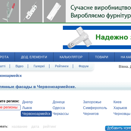
РОТА
ДОД. ЕЛЕМЕНТИ
КАЛЬКУЛЯТОР
ТОВАРИ
НА КА
атті
Відео
Галереї
Рейтинги
Форум
Вікна.
воноармейск
лянные фасады в Червоноармейске.
те регион:
Днепр
Донецк
Запорожье
Киев
ие регионы
Львов
Одесса
Симферополь
Харьков
Червоноармейск
Черкассы
Чернигов
Черновцы
вать:
название
дата
рейтинг