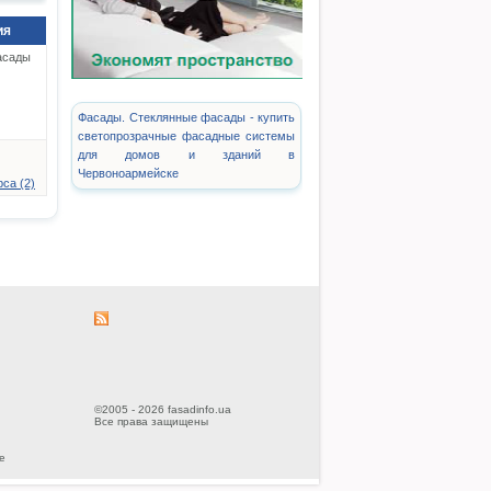
ия
асады
Фасады. Стеклянные фасады - купить
светопрозрачные фасадные системы
для домов и зданий в
Червоноармейске
са (2)
©2005 - 2026 fasadinfo.ua
Все права защищены
е