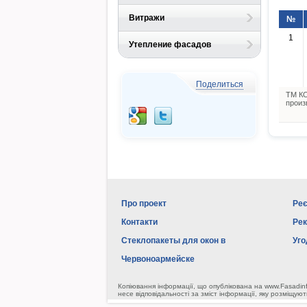
Витражи
№
1
Утепление фасадов
Поделиться
ТМ КО
произ
Про проект
Реє
Контакти
Ре
Стеклопакеты для окон в
Уго
Червоноармейске
Копіювання інформації, що опублікована на www.Fasadin
несе відповідальності за зміст інформації, яку розміщуют