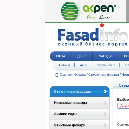
ВІКНА
ДВЕРІ
ФАСАДИ
ВО
Новини
Акції
Оголошення
Ст
/
/
/
Чер
Главная
Фасады
Стеклянные фасады
Стек
Стеклянные фасады
Выбери
Навесные фасады
Друг
Зимние сады
Сортиро
Зенитные фонари