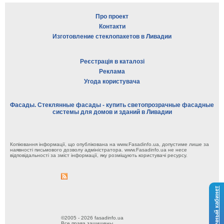
Про проект
Контакти
Изготовление стеклопакетов в Ливадии
Реєстрація в каталозі
Реклама
Угода користувача
Фасады. Стеклянные фасады - купить светопрозрачные фасадные
системы для домов и зданий в Ливадии
Копіювання інформації, що опублікована на www.Fasadinfo.ua, допустиме лише за
наявності письмового дозволу адміністратора. www.Fasadinfo.ua не несе
відповідальності за зміст інформації, яку розміщують користувачі ресурсу.
Личный кабинет
©2005 - 2026 fasadinfo.ua
Все права защищены