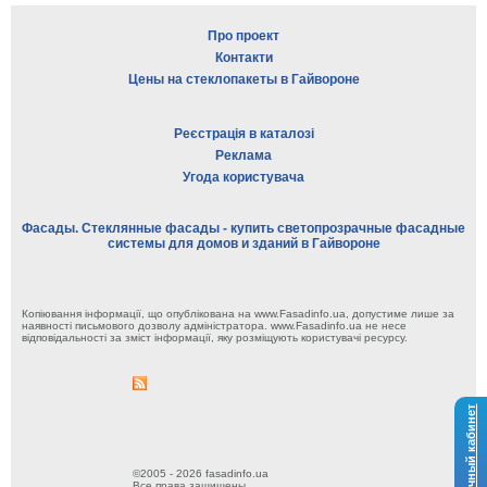
Про проект
Контакти
Цены на стеклопакеты в Гайвороне
Реєстрація в каталозі
Реклама
Угода користувача
Фасады. Стеклянные фасады - купить светопрозрачные фасадные
системы для домов и зданий в Гайвороне
Копіювання інформації, що опублікована на www.Fasadinfo.ua, допустиме лише за
наявності письмового дозволу адміністратора. www.Fasadinfo.ua не несе
відповідальності за зміст інформації, яку розміщують користувачі ресурсу.
Личный кабинет
©2005 - 2026 fasadinfo.ua
Все права защищены