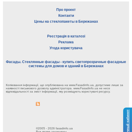
Про проект
Контакти
Цены на стеклопакеты в Бережанах
Реєстрація в каталозі
Реклама
Угода користувача
Фасады. Стеклянные фасады - купить светопрозрачные фасадные
системы для домов и зданий в Бережанах
Копіювання інформації, що опублікована на www.Fasadinfo.ua, допустиме лише за
наявності письмового дозволу адміністратора. www.Fasadinfo.ua не несе
відповідальності за зміст інформації, яку розміщують користувачі ресурсу.
Личный кабинет
©2005 - 2026 fasadinfo.ua
Все права защищены