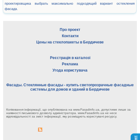
проектировщика выбрать максимально подходящий вариант остекления
фасада.
Про проект
Контакти
Цены на стеклопакеты в Бердичеве
Реєстрація в каталозі
Реклама
Угода користувача
Фасады. Стеклянные фасады - купить светопрозрачные фасадные
системы для домов и зданий в Бердичеве
Копіювання інформації, що опублікована на www.Fasadinfo.ua, допустиме лише за
наявності письмового дозволу адміністратора. www.Fasadinfo.ua не несе
відповідальності за зміст інформації, яку розміщують користувачі ресурсу.