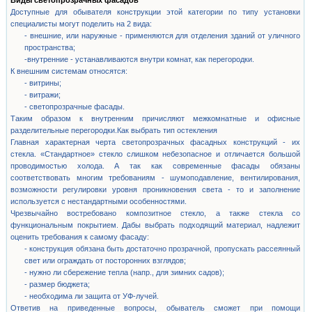
Виды светопрозрачных фасадов
Доступные для обывателя конструкции этой категории по типу установки
специалисты могут поделить на 2 вида:
- внешние, или наружные - применяются для отделения зданий от уличного
пространства;
-внутренние - устанавливаются внутри комнат, как перегородки.
К внешним системам относятся:
- витрины;
- витражи;
- светопрозрачные фасады.
Таким образом к внутренним причисляют межкомнатные и офисные
разделительные перегородки.Как выбрать тип остекления
Главная характерная черта светопрозрачных фасадных конструкций - их
стекла. «Стандартное» стекло слишком небезопасное и отличается большой
проводимостью холода. А так как современные фасады обязаны
соответствовать многим требованиям - шумоподавление, вентилирования,
возможности регулировки уровня проникновения света - то и заполнение
используется с нестандартными особенностями.
Чрезвычайно востребовано композитное стекло, а также стекла со
функциональным покрытием. Дабы выбрать подходящий материал, надлежит
оценить требования к самому фасаду:
- конструкция обязана быть достаточно прозрачной, пропускать рассеянный
свет или ограждать от посторонних взглядов;
- нужно ли сбережение тепла (напр., для зимних садов);
- размер бюджета;
- необходима ли защита от УФ-лучей.
Ответив на приведенные вопросы, обыватель сможет при помощи