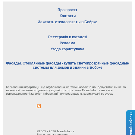
Про проект
Контакти
Заказать стеклопакеты в Бобрке
Реєстрація в каталозі
Реклама
Угода користувача
Фасады. Стеклянные фасады - купить светопрозрачные фасадные
системы для домов и зданий в Бобрке
Копіювання інформації, що опублікована на www.Fasadinfo.ua, допустиме лише за
наявності письмового дозволу адміністратора. www.Fasadinfo.ua не несе
відповідальності за зміст інформації, яку розміщують користувачі ресурсу.
Личный кабинет
©2005 - 2026 fasadinfo.ua
Все права защищены