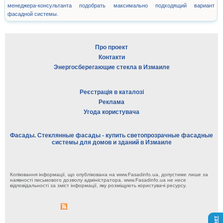
менеджера-консультанта подобрать максимально подходящий вариант
фасадной системы.
Про проект
Контакти
Энергосберегающие стекла в Измаиле
Реєстрація в каталозі
Реклама
Угода користувача
Фасады. Стеклянные фасады - купить светопрозрачные фасадные
системы для домов и зданий в Измаиле
Копіювання інформації, що опублікована на www.Fasadinfo.ua, допустиме лише за
наявності письмового дозволу адміністратора. www.Fasadinfo.ua не несе
відповідальності за зміст інформації, яку розміщують користувачі ресурсу.