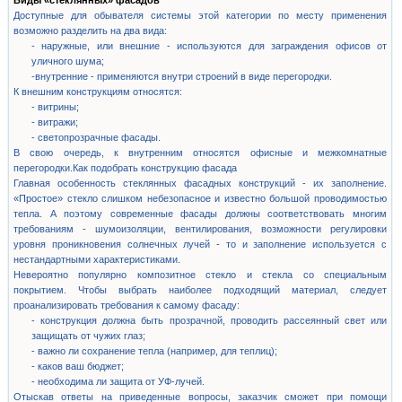
Виды «стеклянных» фасадов
Доступные для обывателя системы этой категории по месту применения
возможно разделить на два вида:
- наружные, или внешние - используются для заграждения офисов от
уличного шума;
-внутренние - применяются внутри строений в виде перегородки.
К внешним конструкциям относятся:
- витрины;
- витражи;
- светопрозрачные фасады.
В свою очередь, к внутренним относятся офисные и межкомнатные
перегородки.Как подобрать конструкцию фасада
Главная особенность стеклянных фасадных конструкций - их заполнение.
«Простое» стекло слишком небезопасное и известно большой проводимостью
тепла. А поэтому современные фасады должны соответствовать многим
требованиям - шумоизоляции, вентилирования, возможности регулировки
уровня проникновения солнечных лучей - то и заполнение используется с
нестандартными характеристиками.
Невероятно популярно композитное стекло и стекла со специальным
покрытием. Чтобы выбрать наиболее подходящий материал, следует
проанализировать требования к самому фасаду:
- конструкция должна быть прозрачной, проводить рассеянный свет или
защищать от чужих глаз;
- важно ли сохранение тепла (например, для теплиц);
- каков ваш бюджет;
- необходима ли защита от УФ-лучей.
Отыскав ответы на приведенные вопросы, заказчик сможет при помощи