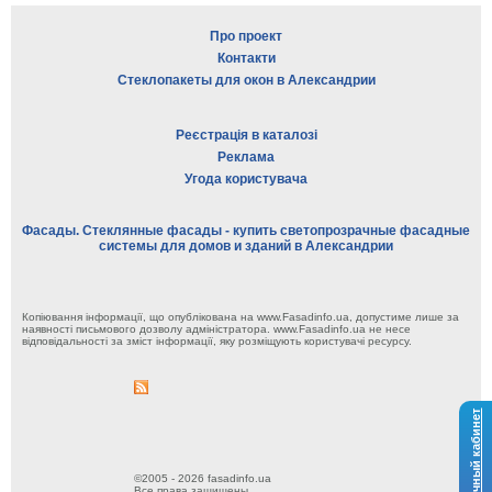
Про проект
Контакти
Стеклопакеты для окон в Александрии
Реєстрація в каталозі
Реклама
Угода користувача
Фасады. Стеклянные фасады - купить светопрозрачные фасадные
системы для домов и зданий в Александрии
Копіювання інформації, що опублікована на www.Fasadinfo.ua, допустиме лише за
наявності письмового дозволу адміністратора. www.Fasadinfo.ua не несе
відповідальності за зміст інформації, яку розміщують користувачі ресурсу.
Личный кабинет
©2005 - 2026 fasadinfo.ua
Все права защищены