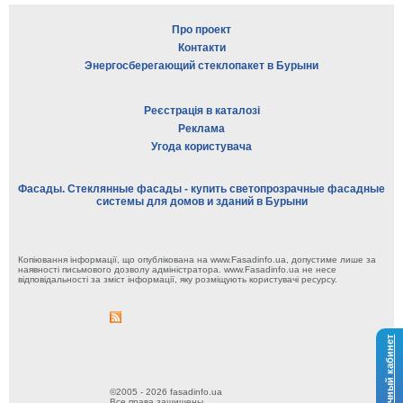
Про проект
Контакти
Энергосберегающий стеклопакет в Бурыни
Реєстрація в каталозі
Реклама
Угода користувача
Фасады. Стеклянные фасады - купить светопрозрачные фасадные
системы для домов и зданий в Бурыни
Копіювання інформації, що опублікована на www.Fasadinfo.ua, допустиме лише за
наявності письмового дозволу адміністратора. www.Fasadinfo.ua не несе
відповідальності за зміст інформації, яку розміщують користувачі ресурсу.
Личный кабинет
©2005 - 2026 fasadinfo.ua
Все права защищены