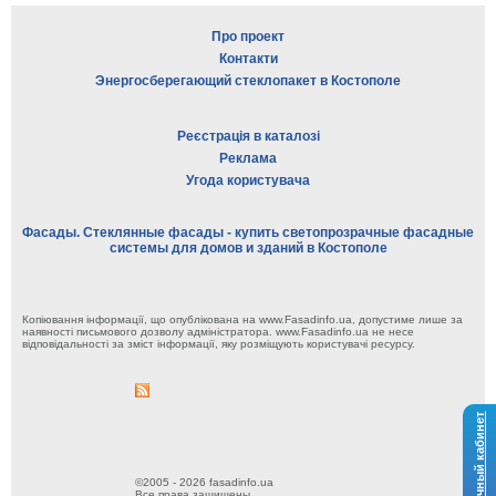
Про проект
Контакти
Энергосберегающий стеклопакет в Костополе
Реєстрація в каталозі
Реклама
Угода користувача
Фасады. Стеклянные фасады - купить светопрозрачные фасадные
системы для домов и зданий в Костополе
Копіювання інформації, що опублікована на www.Fasadinfo.ua, допустиме лише за
наявності письмового дозволу адміністратора. www.Fasadinfo.ua не несе
відповідальності за зміст інформації, яку розміщують користувачі ресурсу.
Личный кабинет
©2005 - 2026 fasadinfo.ua
Все права защищены