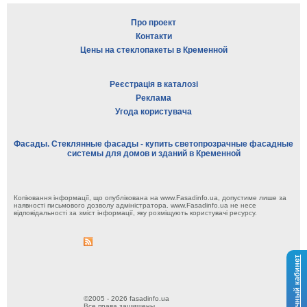
Про проект
Контакти
Цены на стеклопакеты в Кременной
Реєстрація в каталозі
Реклама
Угода користувача
Фасады. Стеклянные фасады - купить светопрозрачные фасадные
системы для домов и зданий в Кременной
Копіювання інформації, що опублікована на www.Fasadinfo.ua, допустиме лише за
наявності письмового дозволу адміністратора. www.Fasadinfo.ua не несе
відповідальності за зміст інформації, яку розміщують користувачі ресурсу.
Личный кабинет
©2005 - 2026 fasadinfo.ua
Все права защищены