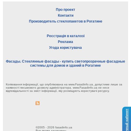
Про проект
Контакти
Производитель стеклопакетов в Рогатине
Реєстрація в каталозі
Реклама
Угода користувача
Фасады. Стеклянные фасады - купить светопрозрачные фасадные
системы для домов и зданий в Рогатине
Копіювання інформації, що опублікована на www.Fasadinfo.ua, допустиме лише за
наявності письмового дозволу адміністратора. www.Fasadinfo.ua не несе
відповідальності за зміст інформації, яку розміщують користувачі ресурсу.
Личный кабинет
©2005 - 2026 fasadinfo.ua
Все права защищены