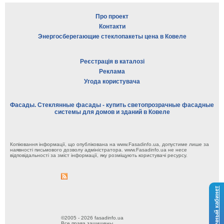
Про проект
Контакти
Энергосберегающие стеклопакеты цена в Ковеле
Реєстрація в каталозі
Реклама
Угода користувача
Фасады. Стеклянные фасады - купить светопрозрачные фасадные
системы для домов и зданий в Ковеле
Копіювання інформації, що опублікована на www.Fasadinfo.ua, допустиме лише за
наявності письмового дозволу адміністратора. www.Fasadinfo.ua не несе
відповідальності за зміст інформації, яку розміщують користувачі ресурсу.
Личный кабинет
©2005 - 2026 fasadinfo.ua
Все права защищены