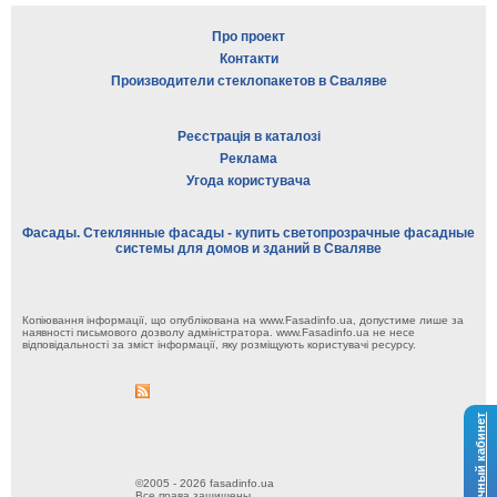
Про проект
Контакти
Производители стеклопакетов в Сваляве
Реєстрація в каталозі
Реклама
Угода користувача
Фасады. Стеклянные фасады - купить светопрозрачные фасадные
системы для домов и зданий в Сваляве
Копіювання інформації, що опублікована на www.Fasadinfo.ua, допустиме лише за
наявності письмового дозволу адміністратора. www.Fasadinfo.ua не несе
відповідальності за зміст інформації, яку розміщують користувачі ресурсу.
Личный кабинет
©2005 - 2026 fasadinfo.ua
Все права защищены