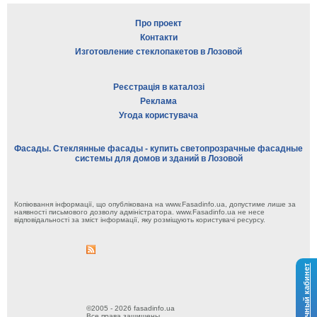
Про проект
Контакти
Изготовление стеклопакетов в Лозовой
Реєстрація в каталозі
Реклама
Угода користувача
Фасады. Стеклянные фасады - купить светопрозрачные фасадные
системы для домов и зданий в Лозовой
Копіювання інформації, що опублікована на www.Fasadinfo.ua, допустиме лише за
наявності письмового дозволу адміністратора. www.Fasadinfo.ua не несе
відповідальності за зміст інформації, яку розміщують користувачі ресурсу.
Личный кабинет
©2005 - 2026 fasadinfo.ua
Все права защищены