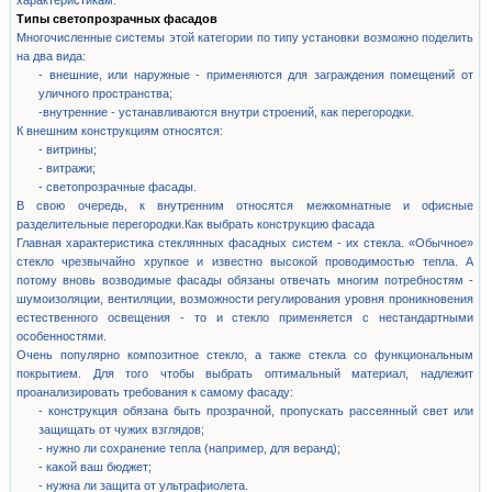
характеристикам.
Типы светопрозрачных фасадов
Многочисленные системы этой категории по типу установки возможно поделить
на два вида:
- внешние, или наружные - применяются для заграждения помещений от
уличного пространства;
-внутренние - устанавливаются внутри строений, как перегородки.
К внешним конструкциям относятся:
- витрины;
- витражи;
- светопрозрачные фасады.
В свою очередь, к внутренним относятся межкомнатные и офисные
разделительные перегородки.Как выбрать конструкцию фасада
Главная характеристика стеклянных фасадных систем - их стекла. «Обычное»
стекло чрезвычайно хрупкое и известно высокой проводимостью тепла. А
потому вновь возводимые фасады обязаны отвечать многим потребностям -
шумоизоляции, вентиляции, возможности регулирования уровня проникновения
естественного освещения - то и стекло применяется с нестандартными
особенностями.
Очень популярно композитное стекло, а также стекла со функциональным
покрытием. Для того чтобы выбрать оптимальный материал, надлежит
проанализировать требования к самому фасаду:
- конструкция обязана быть прозрачной, пропускать рассеянный свет или
защищать от чужих взглядов;
- нужно ли сохранение тепла (например, для веранд);
- какой ваш бюджет;
- нужна ли защита от ультрафиолета.