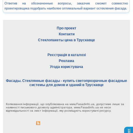
Ответив на обозначенные вопросы, заказчик сможет совместно
проектировщика подобрать наиболее оптимальный вариант остекления фасада.
Про проект
Контакти
Стеклопакеты цена в Трускавце
Реєстрація в каталозі
Реклама
Угода користувача
Фасады. Стеклянные фасады - купить светопрозрачные фасадные
системы для домов и зданий в Трускавце
Копіювання інформації, що опублікована на www.Fasadinfo.ua, допустиме лише за
наявності письмового дозволу адміністратора. www.Fasadinfo.ua не несе
відповідальності за зміст інформації, яку розміщують користувачі ресурсу.