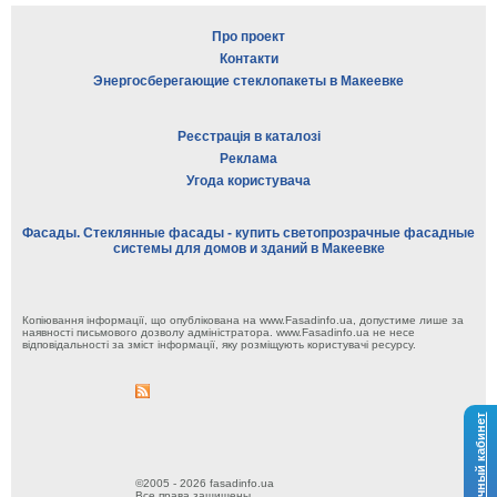
Про проект
Контакти
Энергосберегающие стеклопакеты в Макеевке
Реєстрація в каталозі
Реклама
Угода користувача
Фасады. Стеклянные фасады - купить светопрозрачные фасадные
системы для домов и зданий в Макеевке
Копіювання інформації, що опублікована на www.Fasadinfo.ua, допустиме лише за
наявності письмового дозволу адміністратора. www.Fasadinfo.ua не несе
відповідальності за зміст інформації, яку розміщують користувачі ресурсу.
Личный кабинет
©2005 - 2026 fasadinfo.ua
Все права защищены