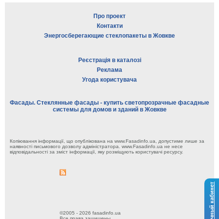
Про проект
Контакти
Энергосберегающие стеклопакеты в Жовкве
Реєстрація в каталозі
Реклама
Угода користувача
Фасады. Стеклянные фасады - купить светопрозрачные фасадные
системы для домов и зданий в Жовкве
Копіювання інформації, що опублікована на www.Fasadinfo.ua, допустиме лише за
наявності письмового дозволу адміністратора. www.Fasadinfo.ua не несе
відповідальності за зміст інформації, яку розміщують користувачі ресурсу.
Личный кабинет
©2005 - 2026 fasadinfo.ua
Все права защищены