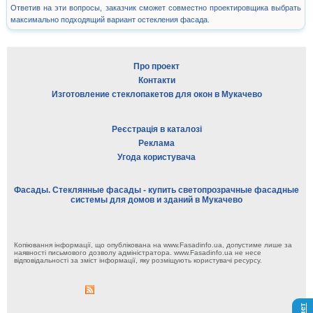
Ответив на эти вопросы, заказчик сможет совместно проектировщика выбрать
максимально подходящий вариант остекления фасада.
Про проект
Контакти
Изготовление стеклопакетов для окон в Мукачево
Реєстрація в каталозі
Реклама
Угода користувача
Фасады. Стеклянные фасады - купить светопрозрачные фасадные
системы для домов и зданий в Мукачево
Копіювання інформації, що опублікована на www.Fasadinfo.ua, допустиме лише за
наявності письмового дозволу адміністратора. www.Fasadinfo.ua не несе
відповідальності за зміст інформації, яку розміщують користувачі ресурсу.