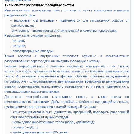
характеристикам.
Типы светопрозрачных фасадных систем
Многочисленные конструкции этой категории по месту применения возможно
разделить на 2 типа:
- наружные, или внешние - применяются для заграждения офисов от
уличного шума;
-внутренние - применяются внутри строений в качестве перегородки.
К внешним конструкциям относятся:
- витрины;
- витражи;
- светопрозрачные фасады.
Таким образом к внутренним относятся офисные и межкомнатные
разделительные перегородки.Как выбрать фасадную систему
Главная характеристика стеклянных фасадных конструкций - их стекла.
«Простое» стекло довольно небезопасное и известно большой проводимостью
тепла. А поскольку современные фасады обязаны отвечать определенным
потребностям - шумоподавление, вентилирования, возможности регулирования
уровня проникновения естественного освещения - то и стекло применяется с
нестандартными характеристиками.
Достаточно востребовано композитное стекло, а также стекла со
функциональным покрытием. Дабы подобрать наиболее подходящий материал,
нужно рассмотреть требования к самой фасадной системе:
- конструкция должна быть достаточно прозрачной, проводить рассеянный
свет или ограждать от чужих взглядов;
- необходимо ли сохранение тепла (напр., для веранд);
- размер бюджета;
- необходима ли защита от УФ-лучей.