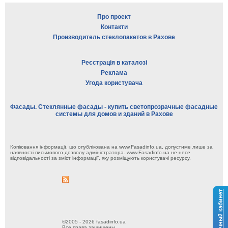
Про проект
Контакти
Производитель стеклопакетов в Рахове
Реєстрація в каталозі
Реклама
Угода користувача
Фасады. Стеклянные фасады - купить светопрозрачные фасадные
системы для домов и зданий в Рахове
Копіювання інформації, що опублікована на www.Fasadinfo.ua, допустиме лише за
наявності письмового дозволу адміністратора. www.Fasadinfo.ua не несе
відповідальності за зміст інформації, яку розміщують користувачі ресурсу.
Личный кабинет
©2005 - 2026 fasadinfo.ua
Все права защищены