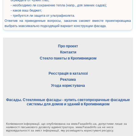
ограждать от чужих глаз;
- необходимо ли сохранение тепла (напр., для зимних садов);
- каков ваш бюджет;
- требуется ли защита от ультрафиолета.
Ответив на приведенные вопросы, заказчик сможет вместе проектировщика
выбрать максимально подходящий вариант конструкции фасада.
Про проект
Контакти
Стекло пакеты в Кропивницком
Реєстрація в каталозі
Реклама
Угода користувача
Фасады. Стеклянные фасады - купить светопрозрачные фасадные
системы для домов и зданий в Кропивницком
Копіювання інформації, що опублікована на www.Fasadinfo.ua, допустиме лише за
наявності письмового дозволу адміністратора. www.Fasadinfo.ua не несе
відповідальності за зміст інформації, яку розміщують користувачі ресурсу.