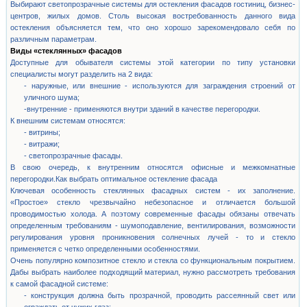
Выбирают светопрозрачные системы для остекления фасадов гостиниц, бизнес-
центров, жилых домов. Столь высокая востребованность данного вида
остекления объясняется тем, что оно хорошо зарекомендовало себя по
различным параметрам.
Виды «стеклянных» фасадов
Доступные для обывателя системы этой категории по типу установки
специалисты могут разделить на 2 вида:
- наружные, или внешние - используются для заграждения строений от
уличного шума;
-внутренние - применяются внутри зданий в качестве перегородки.
К внешним системам относятся:
- витрины;
- витражи;
- светопрозрачные фасады.
В свою очередь, к внутренним относятся офисные и межкомнатные
перегородки.Как выбрать оптимальное остекление фасада
Ключевая особенность стеклянных фасадных систем - их заполнение.
«Простое» стекло чрезвычайно небезопасное и отличается большой
проводимостью холода. А поэтому современные фасады обязаны отвечать
определенным требованиям - шумоподавление, вентилирования, возможности
регулирования уровня проникновения солнечных лучей - то и стекло
применяется с четко определенными особенностями.
Очень популярно композитное стекло и стекла со функциональным покрытием.
Дабы выбрать наиболее подходящий материал, нужно рассмотреть требования
к самой фасадной системе:
- конструкция должна быть прозрачной, проводить рассеянный свет или