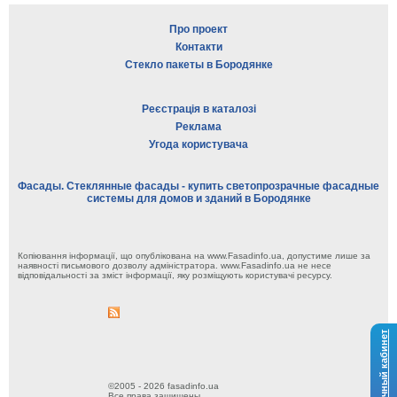
Про проект
Контакти
Стекло пакеты в Бородянке
Реєстрація в каталозі
Реклама
Угода користувача
Фасады. Стеклянные фасады - купить светопрозрачные фасадные
системы для домов и зданий в Бородянке
Копіювання інформації, що опублікована на www.Fasadinfo.ua, допустиме лише за
наявності письмового дозволу адміністратора. www.Fasadinfo.ua не несе
відповідальності за зміст інформації, яку розміщують користувачі ресурсу.
Личный кабинет
©2005 - 2026 fasadinfo.ua
Все права защищены