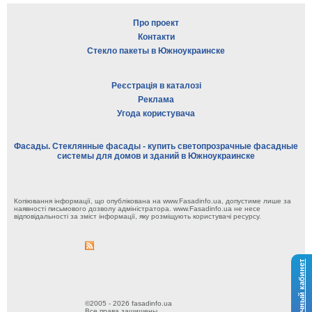
Про проект
Контакти
Стекло пакеты в Южноукраинске
Реєстрація в каталозі
Реклама
Угода користувача
Фасады. Стеклянные фасады - купить светопрозрачные фасадные
системы для домов и зданий в Южноукраинске
Копіювання інформації, що опублікована на www.Fasadinfo.ua, допустиме лише за
наявності письмового дозволу адміністратора. www.Fasadinfo.ua не несе
відповідальності за зміст інформації, яку розміщують користувачі ресурсу.
Личный кабинет
©2005 - 2026 fasadinfo.ua
Все права защищены