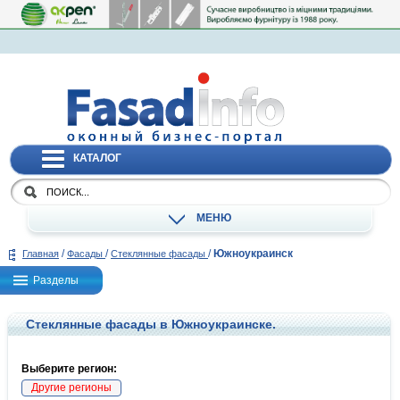
КАТАЛОГ
МЕНЮ
/
/
/
Южноукраинск
Главная
Фасады
Стеклянные фасады
Разделы
Стеклянные фасады в Южноукраинске.
Выберите регион:
Другие регионы