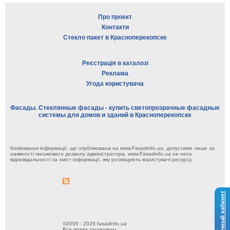
Про проект
Контакти
Стекло пакет в Красноперекопске
Реєстрація в каталозі
Реклама
Угода користувача
Фасады. Стеклянные фасады - купить светопрозрачные фасадные
системы для домов и зданий в Красноперекопске
Копіювання інформації, що опублікована на www.Fasadinfo.ua, допустиме лише за
наявності письмового дозволу адміністратора. www.Fasadinfo.ua не несе
відповідальності за зміст інформації, яку розміщують користувачі ресурсу.
Личный кабинет
©2005 - 2026 fasadinfo.ua
Все права защищены