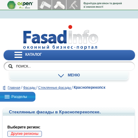
КАТАЛОГ
МЕНЮ
/
/
/
Красноперекопск
Главная
Фасады
Стеклянные фасады
Разделы
Стеклянные фасады в Красноперекопске.
Выберите регион:
Другие регионы