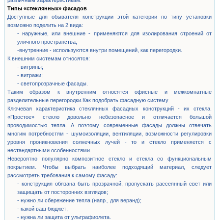
различным характеристикам.
Типы «стеклянных» фасадов
Доступные для обывателя конструкции этой категории по типу установки
возможно поделить на 2 вида:
- наружные, или внешние - применяются для изолирования строений от
уличного пространства;
-внутренние - используются внутри помещений, как перегородки.
К внешним системам относятся:
- витрины;
- витражи;
- светопрозрачные фасады.
Таким образом к внутренним относятся офисные и межкомнатные
разделительные перегородки.Как подобрать фасадную систему
Ключевая характеристика стеклянных фасадных конструкций - их стекла.
«Простое» стекло довольно небезопасное и отличается большой
проводимостью тепла. А поэтому современные фасады должны отвечать
многим потребностям - шумоизоляции, вентиляции, возможности регулировки
уровня проникновения солнечных лучей - то и стекло применяется с
нестандартными особенностями.
Невероятно популярно композитное стекло и стекла со функциональным
покрытием. Чтобы выбрать наиболее подходящий материал, следует
рассмотреть требования к самому фасаду:
- конструкция обязана быть прозрачной, пропускать рассеянный свет или
защищать от посторонних взглядов;
- нужно ли сбережение тепла (напр., для веранд);
- какой ваш бюджет;
- нужна ли защита от ультрафиолета.