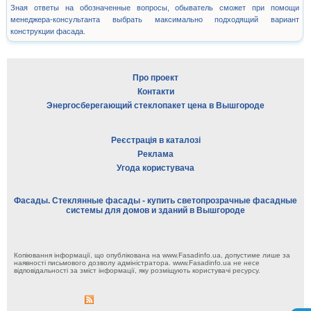
Зная ответы на обозначенные вопросы, обыватель сможет при помощи
менеджера-консультанта выбрать максимально подходящий вариант
конструкции фасада.
Про проект
Контакти
Энергосберегающий стеклопакет цена в Вышгороде
Реєстрація в каталозі
Реклама
Угода користувача
Фасады. Стеклянные фасады - купить светопрозрачные фасадные
системы для домов и зданий в Вышгороде
Копіювання інформації, що опублікована на www.Fasadinfo.ua, допустиме лише за
наявності письмового дозволу адміністратора. www.Fasadinfo.ua не несе
відповідальності за зміст інформації, яку розміщують користувачі ресурсу.