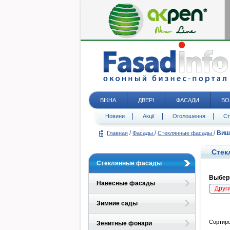
ВІКНА
ДВЕРІ
ФАСАДИ
ВО
Новини
Акції
Оголошення
Ст
/
/
/
Виш
Главная
Фасады
Стеклянные фасады
Стек
Стеклянные фасады
Выбери
Навесные фасады
Друг
Зимние сады
Сортиро
Зенитные фонари