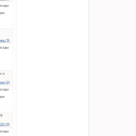
асады
ари
ка (3)
асады
х и
он (2)
асады
ари
 В
ОО (0)
асады