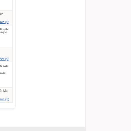
ых,
ис (0)
асады
садов
ВМ (0)
асады
ады
й. Мы
на (3)