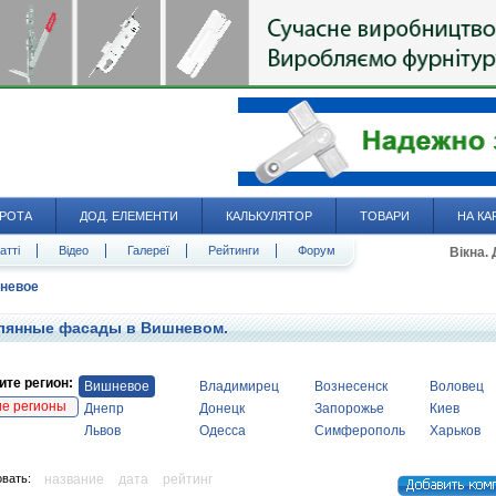
РОТА
ДОД. ЕЛЕМЕНТИ
КАЛЬКУЛЯТОР
ТОВАРИ
НА КА
атті
Відео
Галереї
Рейтинги
Форум
Вікна.
невое
лянные фасады в Вишневом.
те регион:
Вишневое
Владимирец
Вознесенск
Воловец
ие регионы
Днепр
Донецк
Запорожье
Киев
Львов
Одесса
Симферополь
Харьков
вать:
название
дата
рейтинг