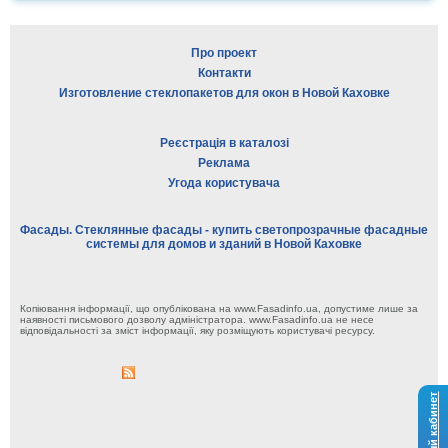
Про проект
Контакти
Изготовление стеклопакетов для окон в Новой Каховке
Реєстрація в каталозі
Реклама
Угода користувача
Фасады. Стеклянные фасады - купить светопрозрачные фасадные
системы для домов и зданий в Новой Каховке
Копіювання інформації, що опублікована на www.Fasadinfo.ua, допустиме лише за
наявності письмового дозволу адміністратора. www.Fasadinfo.ua не несе
відповідальності за зміст інформації, яку розміщують користувачі ресурсу.
Личный кабинет