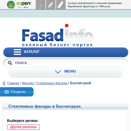
КАТАЛОГ
МЕНЮ
/
/
/
Бахчисарай
Главная
Фасады
Стеклянные фасады
Разделы
Стеклянные фасады в Бахчисарае.
Выберите регион:
Другие регионы