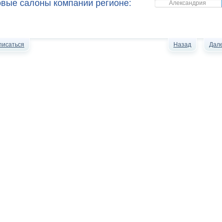
овые салоны компании регионе:
Александрия
писаться
Назад
Дал