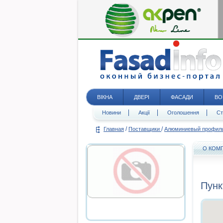
ВІКНА
ДВЕРІ
ФАСАДИ
ВО
Новини
Акції
Оголошення
Ст
/
/
Главная
Поставщики
Алюминиевый профил
О КОМ
Пунк