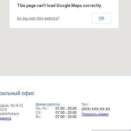
This page can't load Google Maps correctly.
OK
Do you own this website?
ральный офис
Время работы:
Тел.:
ндрия
,
No:9-11
Пн.-Пт.:
07.00 - 20.00
(0XX) XXX-XX-XX
6370
Сб.:
07.00 - 20.00
alle/Ankara
Показать номер
Вс.:
07.00 - 20.00
адреса