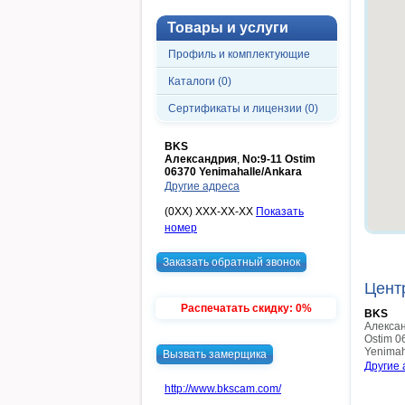
Товары и услуги
Профиль и комплектующие
Каталоги (0)
Сертификаты и лицензии (0)
BKS
Александрия
,
No:9-11 Ostim
06370 Yenimahalle/Ankara
Другие адреса
(0XX) XXX-XX-XX
Показать
номер
Заказать обратный звонок
Цент
Распечатать скидку: 0%
BKS
Алекса
Ostim 0
Yenimah
Вызвать замерщика
Другие 
http://www.bkscam.com/