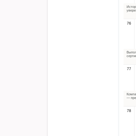
Истор
увере
76
Выпол
серти
77
Компа
— пре
78