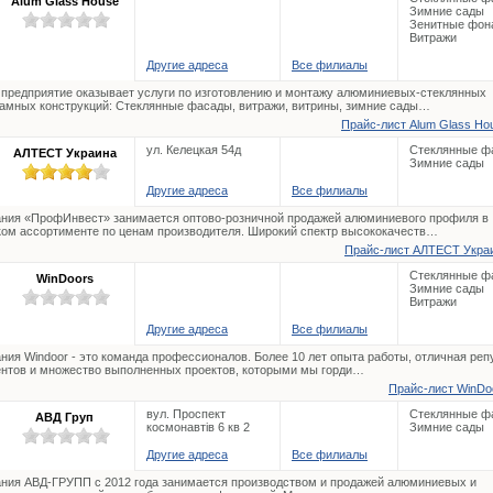
Alum Glass House
Зимние сады
Зенитные фон
Витражи
Другие адреса
Все филиалы
предприятие оказывает услуги по изготовлению и монтажу алюминиевых-стеклянных
амных конструкций: Стеклянные фасады, витражи, витрины, зимние сады…
Прайс-лист Alum Glass Hou
ул. Келецкая 54д
Стеклянные ф
АЛТЕСТ Украина
Зимние сады
Другие адреса
Все филиалы
ния «ПрофИнвест» занимается оптово-розничной продажей алюминиевого профиля в
ом ассортименте по ценам производителя. Широкий спектр высококачеств…
Прайс-лист АЛТЕСТ Украи
Стеклянные ф
WinDoors
Зимние сады
Витражи
Другие адреса
Все филиалы
ния Windoor - это команда профессионалов. Более 10 лет опыта работы, отличная реп
ентов и множество выполненных проектов, которыми мы горди…
Прайс-лист WinDoo
вул. Проспект
Стеклянные ф
АВД Груп
космонавтів 6 кв 2
Зимние сады
Другие адреса
Все филиалы
ния АВД-ГРУПП с 2012 года занимается производством и продажей алюминиевых и