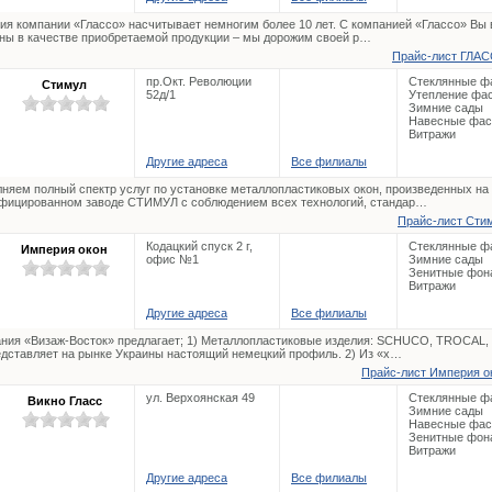
ия компании «Глассо» насчитывает немногим более 10 лет. С компанией «Глассо» Вы 
ны в качестве приобретаемой продукции – мы дорожим своей р…
Прайс-лист ГЛАС
пр.Окт. Революции
Стеклянные ф
Стимул
52д/1
Утепление фа
Зимние сады
Навесные фа
Витражи
Другие адреса
Все филиалы
няем полный спектр услуг по установке металлопластиковых окон, произведенных на
фицированном заводе СТИМУЛ с соблюдением всех технологий, стандар…
Прайс-лист Стим
Кодацкий спуск 2 г,
Стеклянные ф
Империя окон
офис №1
Зимние сады
Зенитные фон
Витражи
Другие адреса
Все филиалы
ния «Визаж-Восток» предлагает; 1) Металлопластиковые изделия: SCHUCO, TROCAL,
дставляет на рынке Украины настоящий немецкий профиль. 2) Из «х…
Прайс-лист Империя ок
ул. Верхоянская 49
Стеклянные ф
Викно Гласс
Зимние сады
Навесные фа
Зенитные фон
Витражи
Другие адреса
Все филиалы