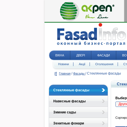
ВІКНА
ДВЕРІ
ФАСАДИ
ВО
Новини
Акції
Оголошення
Ст
/
/
Стеклянные фасады
Главная
Фасады
Стек
Стеклянные фасады
Выбери
Навесные фасады
Друг
Зимние сады
Сортиро
Зенитные фонари