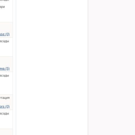
ари
se (0)
асады
на (5)
асады
утация
rs (0)
асады