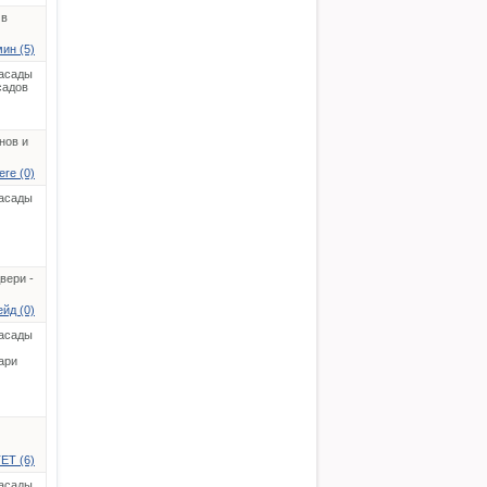
 в
ин (5)
асады
садов
нов и
ere (0)
асады
вери -
йд (0)
асады
ари
ЕТ (6)
асады