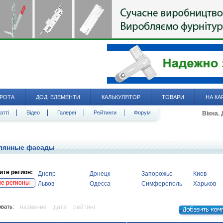
РОТА
ДОД. ЕЛЕМЕНТИ
КАЛЬКУЛЯТОР
ТОВАРИ
НА КА
атті
Відео
Галереї
Рейтинги
Форум
Вікна.
лянные фасады
те регион:
Днепр
Донецк
Запорожье
Киев
ие регионы
Львов
Одесса
Симферополь
Харьков
вать:
название
дата
рейтинг