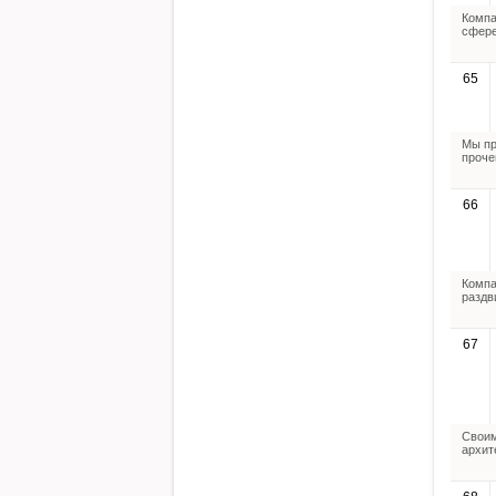
Компа
сфере
65
Мы пр
проче
66
Компа
раздв
67
Своим
архит