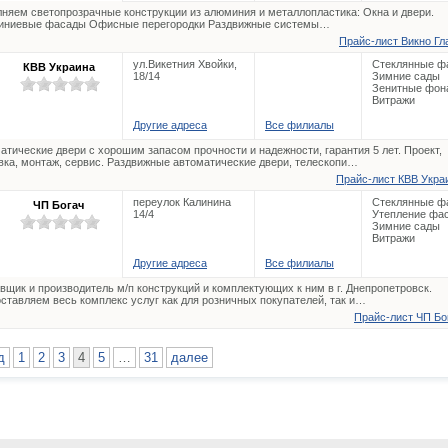
няем светопрозрачные конструкции из алюминия и металлопластика: Окна и двери.
иниевые фасады Офисные перегородки Раздвижные системы…
Прайс-лист Викно Гла
ул.Викетния Хвойки,
Стеклянные ф
КВВ Украина
18/14
Зимние сады
Зенитные фон
Витражи
Другие адреса
Все филиалы
атические двери с хорошим запасом прочности и надежности, гарантия 5 лет. Проект,
вка, монтаж, сервис. Раздвижные автоматические двери, телескопи…
Прайс-лист КВВ Украи
переулок Калинина
Стеклянные ф
ЧП Богач
14/4
Утепление фа
Зимние сады
Витражи
Другие адреса
Все филиалы
вщик и производитель м/п конструкций и комплектующих к ним в г. Днепропетровск.
ставляем весь комплекс услуг как для розничных покупателей, так и…
Прайс-лист ЧП Бог
д
1
2
3
4
5
…
31
далее