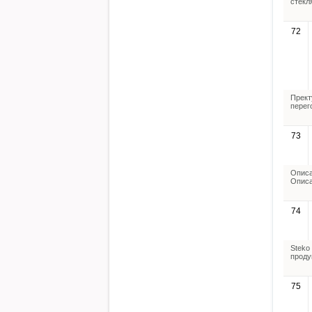
стекл
72
Прект
перег
73
Описа
Описа
74
Steko
проду
75