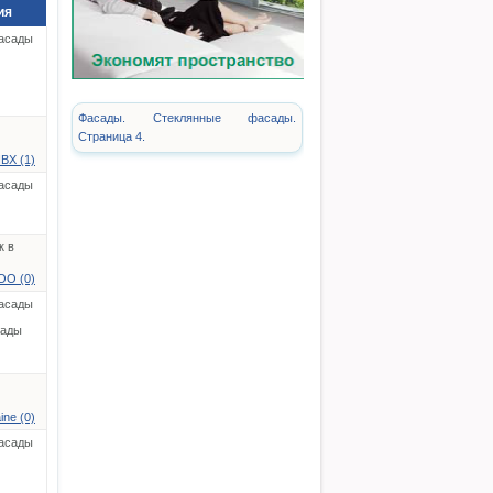
ия
асады
Фасады. Стеклянные фасады.
Страница 4.
ПВХ (1)
асады
к в
ОО (0)
асады
сады
ne (0)
асады