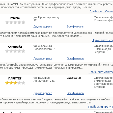
ния САЛАМИН была создана в 2004г. профессионалами с семилетним опытом работы
 производства металлопластиковых конструкций (окна, двери). Точное…
Прайс-лист Салам
ул. Пролетарская д.
Стеклянные ф
Penjere
12
Утепление фа
Другие адреса
Все филиалы
едоставляем полный комплекс работ по производству и установке окон, дверей, балко
го в Керчи и Ленинском районе Крыма. Производство, реализ…
Прайс-лист Penj
ул. Академика
Стеклянные ф
Алютрейд
Белелюбского, 70
Зимние сады
Витражи
Другие адреса
Все филиалы
ния Алютрейд специализируется на изготовлении алюминиевых конструкций: - окна - д
ижные системы - фасады - зимние сады Работаем с широким…
Прайс-лист Алютре
ул. Большая
Одесса (2)
Стеклянные ф
ПАРИТЕТ
Арнаутская, 78а
Зимние сады
Зенитные фон
Витражи
Другие адреса
Все филиалы
 близким только самое светлое!" – девиз, который с любовью воплощается в любом
екторском и дизайнерском решении от стандартного до изысканного и…
Прайс-лист ПАРИТ
Стеклянные ф