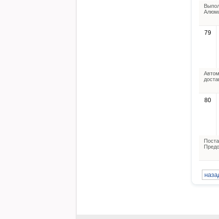
Выпол
Алюм
79
Автом
доста
80
Поста
Предо
наза