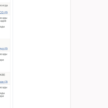
всегда
СО (0)
асады
садов
сады
ул (0)
асады
ари
 KBE
он (3)
асады
сады
ари