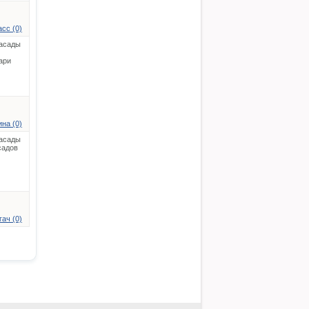
сс (0)
асады
ари
на (0)
асады
садов
ач (0)