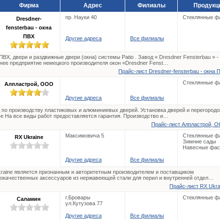
Фирма
Адрес
Филиалы
Продукц
пр. Науки 40
Стеклянные ф
Dresdner-
fensterbau - окна
ПВХ
Другие адреса
Все филиалы
ПВХ, двери и раздвижные двери (окна) системы Patio . Завод « Dresdner Fensterbau » -
нее предприятие немецкого производителя окон «Dresdner Fenst…
Прайс-лист Dresdner-fensterbau - окна 
Стеклянные ф
Алпластрой, ООО
Другие адреса
Все филиалы
 по производству пластиковых и алюминиевых дверей. Установка дверей и перегородо
е На все виды работ предоставляется гарантия. Производство и…
Прайс-лист Алпластрой, О
Максимовича 5
Стеклянные ф
RX Ukraine
Зимние сады
Навесные фа
Другие адреса
Все филиалы
raine является признанным и авторитетным производителем и поставщиком
окачественных аксессуаров из нержавеющей стали для перил и внутренней отдел…
Прайс-лист RX Ukrai
г.Бровары
Стеклянные ф
Саламин
ул.Кутузова 77
Другие адреса
Все филиалы