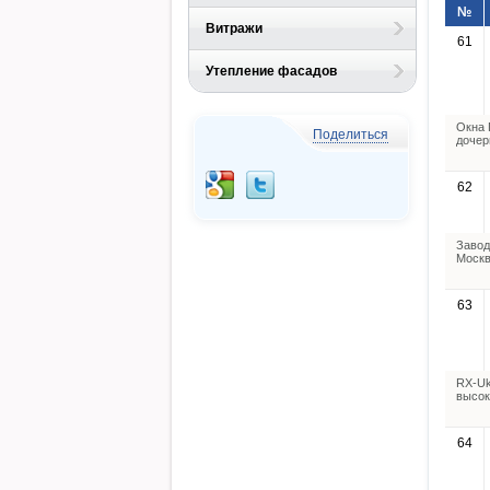
№
Витражи
61
Утепление фасадов
Окна 
Поделиться
дочер
62
Завод
Москв
63
RX-Uk
высок
64