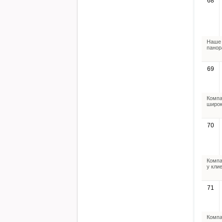
68
Наше 
панор
69
Компа
широк
70
Компа
у кли
71
Компа