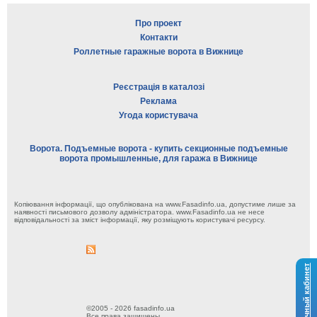
Про проект
Контакти
Роллетные гаражные ворота в Вижнице
Реєстрація в каталозі
Реклама
Угода користувача
Ворота. Подъемные ворота - купить секционные подъемные
ворота промышленные, для гаража в Вижнице
Копіювання інформації, що опублікована на www.Fasadinfo.ua, допустиме лише за
наявності письмового дозволу адміністратора. www.Fasadinfo.ua не несе
відповідальності за зміст інформації, яку розміщують користувачі ресурсу.
Личный кабинет
©2005 - 2026 fasadinfo.ua
Все права защищены