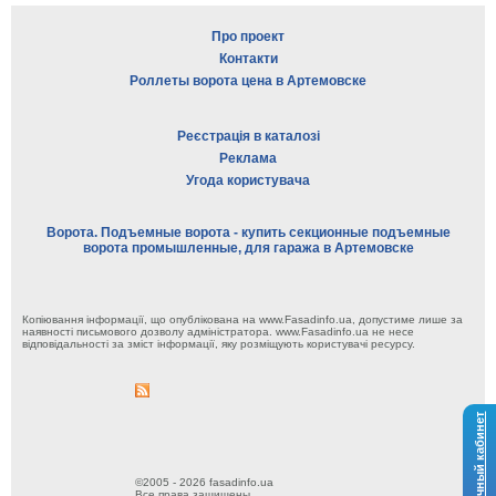
Про проект
Контакти
Роллеты ворота цена в Артемовске
Реєстрація в каталозі
Реклама
Угода користувача
Ворота. Подъемные ворота - купить секционные подъемные
ворота промышленные, для гаража в Артемовске
Копіювання інформації, що опублікована на www.Fasadinfo.ua, допустиме лише за
наявності письмового дозволу адміністратора. www.Fasadinfo.ua не несе
відповідальності за зміст інформації, яку розміщують користувачі ресурсу.
Личный кабинет
©2005 - 2026 fasadinfo.ua
Все права защищены