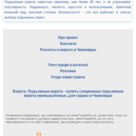
Подъемные ворота известны заказчику уже более 50 лет, и не утрачивают
популярность. Надежность, легкость простота в использовании, приятный
внешний вид, высокая степень безопасности – это все работает в пользу
выбора подъемных ворот.
Про проект
Контакти
Роллеты и ворота в Черновцах
Реєстрація в каталозі
Реклама
Угода користувача
Ворота. Подъемные ворота - купить секционные подъемные
ворота промышленные, для гаража в Черновцах
Копіювання інформації, що опублікована на www.Fasadinfo.ua, допустиме лише за
наявності письмового дозволу адміністратора. www.Fasadinfo.ua не несе
відповідальності за зміст інформації, яку розміщують користувачі ресурсу.