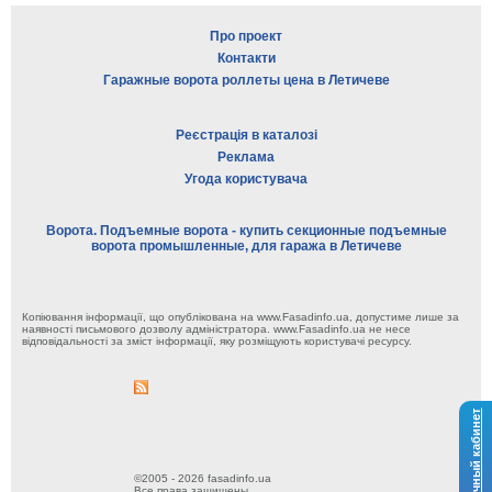
Про проект
Контакти
Гаражные ворота роллеты цена в Летичеве
Реєстрація в каталозі
Реклама
Угода користувача
Ворота. Подъемные ворота - купить секционные подъемные
ворота промышленные, для гаража в Летичеве
Копіювання інформації, що опублікована на www.Fasadinfo.ua, допустиме лише за
наявності письмового дозволу адміністратора. www.Fasadinfo.ua не несе
відповідальності за зміст інформації, яку розміщують користувачі ресурсу.
Личный кабинет
©2005 - 2026 fasadinfo.ua
Все права защищены