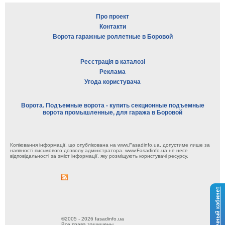
Про проект
Контакти
Ворота гаражные роллетные в Боровой
Реєстрація в каталозі
Реклама
Угода користувача
Ворота. Подъемные ворота - купить секционные подъемные
ворота промышленные, для гаража в Боровой
Копіювання інформації, що опублікована на www.Fasadinfo.ua, допустиме лише за
наявності письмового дозволу адміністратора. www.Fasadinfo.ua не несе
відповідальності за зміст інформації, яку розміщують користувачі ресурсу.
Личный кабинет
©2005 - 2026 fasadinfo.ua
Все права защищены