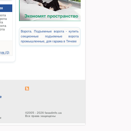
ия
рота
рота
та
рота
ота
Ворота. Подъемные ворота - купить
секционные подъемные ворота
промышленные, для гаража в Тячеве
ум (0)
е
©2005 - 2026 fasadinfo.ua
Все права защищены
е