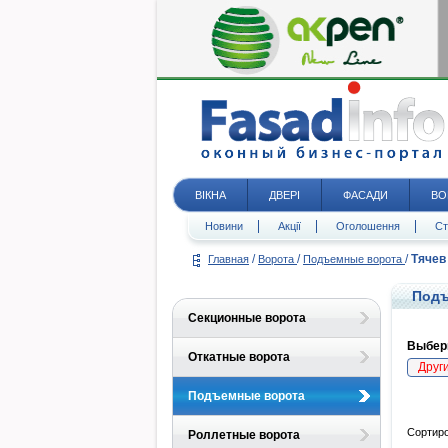
ВІКНА
ДВЕРІ
ФАСАДИ
ВО
Новини
Акції
Оголошення
Ст
/
/
/
Тячев
Главная
Ворота
Подъемные ворота
Подъ
Секционные ворота
Выбери
Откатные ворота
Друг
Подъемные ворота
Сортиро
Роллетные ворота