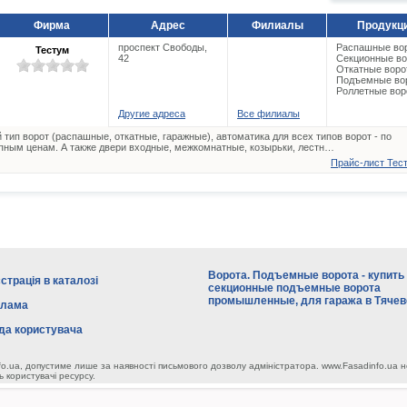
Фирма
Адрес
Филиалы
Продукц
проспект Свободы,
Распашные во
Тестум
42
Секционные во
Откатные воро
Подъемные во
Роллетные вор
Другие адреса
Все филиалы
 тип ворот (распашные, откатные, гаражные), автоматика для всех типов ворот - по
пным ценам. А также двери входные, межкомнатные, козырьки, лестн…
Прайс-лист Тест
Ворота. Подъемные ворота - купить
страція в каталозі
секционные подъемные ворота
промышленные, для гаража в Тячев
клама
да користувача
fo.ua, допустиме лише за наявності письмового дозволу адміністратора. www.Fasadinfo.ua н
ь користувачі ресурсу.