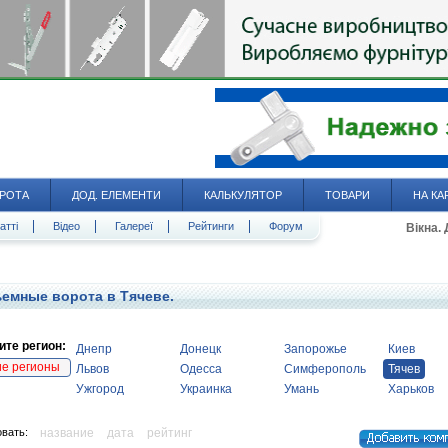
РОТА
ДОД. ЕЛЕМЕНТИ
КАЛЬКУЛЯТОР
ТОВАРИ
НА КА
атті
Відео
Галереї
Рейтинги
Форум
Вікна.
емные ворота в Тячеве.
те регион:
Днепр
Донецк
Запорожье
Киев
ие регионы
Львов
Одесса
Симферополь
Тячев
Ужгород
Украинка
Умань
Харьков
вать:
название
дата
рейтинг