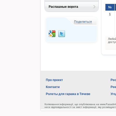
Распашные ворота
№
1
Поделиться
Любой
досту
Про проект
Реє
Контакти
Ре
Ролеты для гаража в Тячеве
Уго
Копіювання інформації, що опублікована на www.Fasadin
несе відповідальності за зміст інформації, яку розміщуют