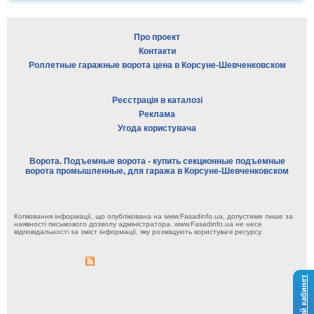
Про проект
Контакти
Роллетные гаражные ворота цена в Корсуне-Шевченковском
Реєстрація в каталозі
Реклама
Угода користувача
Ворота. Подъемные ворота - купить секционные подъемные
ворота промышленные, для гаража в Корсуне-Шевченковском
Копіювання інформації, що опублікована на www.Fasadinfo.ua, допустиме лише за
наявності письмового дозволу адміністратора. www.Fasadinfo.ua не несе
відповідальності за зміст інформації, яку розміщують користувачі ресурсу.
Личный кабинет