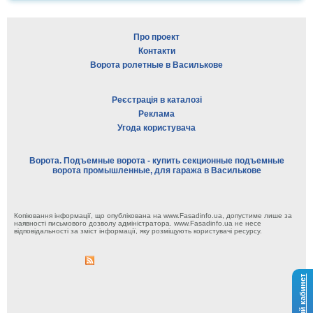
Про проект
Контакти
Ворота ролетные в Василькове
Реєстрація в каталозі
Реклама
Угода користувача
Ворота. Подъемные ворота - купить секционные подъемные
ворота промышленные, для гаража в Василькове
Копіювання інформації, що опублікована на www.Fasadinfo.ua, допустиме лише за
наявності письмового дозволу адміністратора. www.Fasadinfo.ua не несе
відповідальності за зміст інформації, яку розміщують користувачі ресурсу.
Личный кабинет