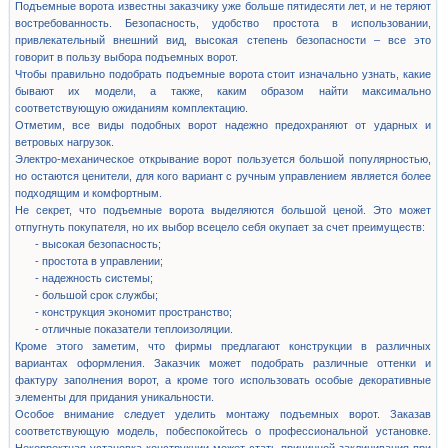
Подъемные ворота известны заказчику уже больше пятидесяти лет, и не теряют
востребованность. Безопасность, удобство простота в использовании,
привлекательный внешний вид, высокая степень безопасности – все это
говорит в пользу выбора подъемных ворот.
Чтобы правильно подобрать подъемные ворота стоит изначально узнать, какие
бывают их модели, а также, каким образом найти максимально
соответствующую ожиданиям комплектацию.
Отметим, все виды подобных ворот надежно предохраняют от ударных и
ветровых нагрузок.
Электро-механическое открывание ворот пользуется большой популярностью,
но остаются ценители, для кого вариант с ручным управлением является более
подходящим и комфортным.
Не секрет, что подъемные ворота выделяются большой ценой. Это может
отпугнуть покупателя, но их выбор всецело себя окупает за счет преимуществ:
- высокая безопасность;
- простота в управлении;
- надежность системы;
- большой срок службы;
- конструкция экономит пространство;
- отличные показатели теплоизоляции.
Кроме этого заметим, что фирмы предлагают конструкции в различных
вариантах оформления. Заказчик может подобрать различные оттенки и
фактуру заполнения ворот, а кроме того использовать особые декоративные
элементы для придания уникальности.
Особое внимание следует уделить монтажу подъемных ворот. Заказав
соответствующую модель, побеспокойтесь о профессиональной установке.