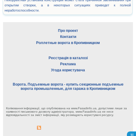
Некорректная установка конструкции может стать причинной заклинивания при
открытии створки, а в некоторых ситуациях приведет к полной
неработоспособности.
Про проект
Контакти
Роллетные ворота в Кропивницком
Реєстрація в каталозі
Реклама
Угода користувача
Ворота. Подъемные ворота - купить секционные подъемные
ворота промышленные, для гаража в Кропивницком
Копіювання інформації, що опублікована на www.Fasadinfo.ua, допустиме лише за
наявності письмового дозволу адміністратора. www.Fasadinfo.ua не несе
відповідальності за зміст інформації, яку розміщують користувачі ресурсу.