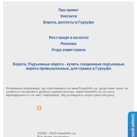
Про проект
Контакти
Ворота, роллеты в Гурзуфе
Реєстрація в каталозі
Реклама
Угода користувача
Ворота. Подъемные ворота - купить секционные подъемные
ворота промышленные, для гаража в Гурзуфе
Копіювання інформації, що опублікована на www.Fasadinfo.ua, допустиме лише за
наявності письмового дозволу адміністратора. www.Fasadinfo.ua не несе
відповідальності за зміст інформації, яку розміщують користувачі ресурсу.
Личный кабинет
©2005 - 2026 fasadinfo.ua
Все права защищены