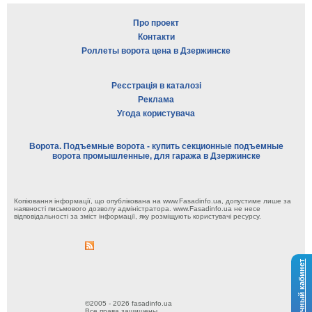
Про проект
Контакти
Роллеты ворота цена в Дзержинске
Реєстрація в каталозі
Реклама
Угода користувача
Ворота. Подъемные ворота - купить секционные подъемные
ворота промышленные, для гаража в Дзержинске
Копіювання інформації, що опублікована на www.Fasadinfo.ua, допустиме лише за
наявності письмового дозволу адміністратора. www.Fasadinfo.ua не несе
відповідальності за зміст інформації, яку розміщують користувачі ресурсу.
Личный кабинет
©2005 - 2026 fasadinfo.ua
Все права защищены