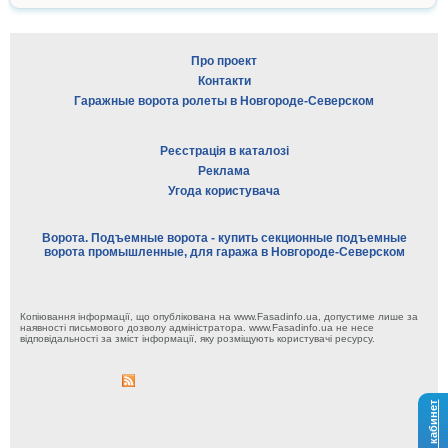
Про проект
Контакти
Гаражные ворота ролеты в Новгороде-Северском
Реєстрація в каталозі
Реклама
Угода користувача
Ворота. Подъемные ворота - купить секционные подъемные
ворота промышленные, для гаража в Новгороде-Северском
Копіювання інформації, що опублікована на www.Fasadinfo.ua, допустиме лише за
наявності письмового дозволу адміністратора. www.Fasadinfo.ua не несе
відповідальності за зміст інформації, яку розміщують користувачі ресурсу.
Личный кабинет