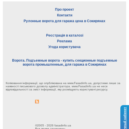
Про проект
Контакти
Рулонные ворота для гаража цена в Сокирянах
Реєстрація в каталозі
Реклама
Угода користувача
Ворота. Подъемные ворота - купить секционные подъемные
ворота промышленные, для гаража в Сокирянах
Копіювання інформації, що опублікована на www.Fasadinfo.ua, допустиме лише за
наявності письмового дозволу адміністратора. www.Fasadinfo.ua не несе
відповідальності за зміст інформації, яку розміщують користувачі ресурсу.
Личный кабинет
©2005 - 2026 fasadinfo.ua
Все права защищены