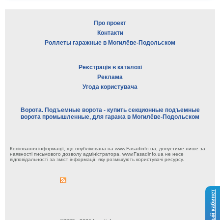
Про проект
Контакти
Роллеты гаражные в Могилёве-Подольском
Реєстрація в каталозі
Реклама
Угода користувача
Ворота. Подъемные ворота - купить секционные подъемные
ворота промышленные, для гаража в Могилёве-Подольском
Копіювання інформації, що опублікована на www.Fasadinfo.ua, допустиме лише за
наявності письмового дозволу адміністратора. www.Fasadinfo.ua не несе
відповідальності за зміст інформації, яку розміщують користувачі ресурсу.
Личный кабинет