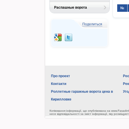
Распашные ворота
№
Поделиться
Про проект
Реє
Контакти
Ре
Роллетные гаражные ворота цена в
Уго
Кирилловке
Копіювання інформації, що опублікована на www.Fasadin
несе відповідальності за зміст інформації, яку розміщуют