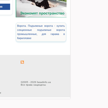
ия
Ворота. Подъемные ворота - купить
секционные подъемные ворота
промышленные, для гаража в
Кирилловке
©2005 - 2026 fasadinfo.ua
Все права защищены
е