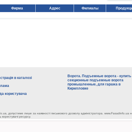
Фирма
Адрес
Филиалы
Продукц
Ворота. Подъемные ворота - купить
страція в каталозі
секционные подъемные ворота
промышленные, для гаража в
клама
Кирилловке
да користувача
fo.ua, допустиме лише за наявності письмового дозволу адміністратора. www.Fasadinfo.ua н
ь користувачі ресурсу.