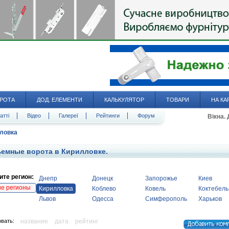
РОТА
ДОД. ЕЛЕМЕНТИ
КАЛЬКУЛЯТОР
ТОВАРИ
НА КА
атті
Відео
Галереї
Рейтинги
Форум
Вікна.
ловка
емные ворота в Кирилловке.
те регион:
Днепр
Донецк
Запорожье
Киев
ие регионы
Кирилловка
Коблево
Ковель
Коктебель
Львов
Одесса
Симферополь
Харьков
вать:
название
дата
рейтинг