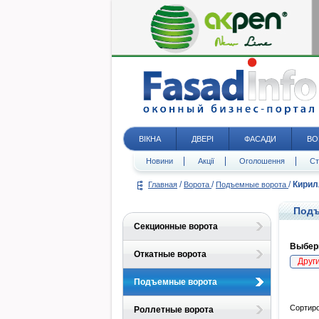
ВІКНА
ДВЕРІ
ФАСАДИ
ВО
Новини
Акції
Оголошення
Ст
/
/
/
Кирил
Главная
Ворота
Подъемные ворота
Подъ
Секционные ворота
Выбери
Откатные ворота
Друг
Подъемные ворота
Сортиро
Роллетные ворота